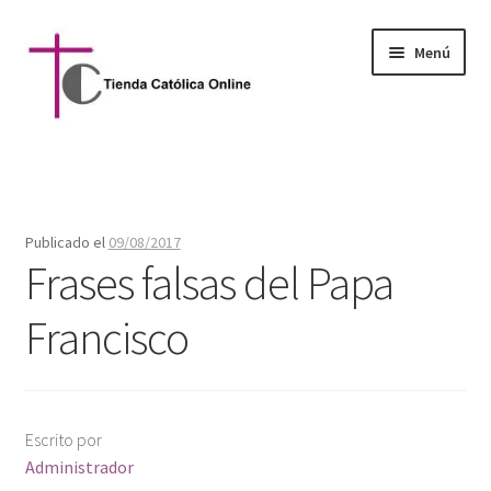
Ir
Ir
Menú
a
al
la
contenido
navegación
Inicio
Libros católicos
Publicado el
09/08/2017
Frases falsas del Papa
Joyas y complementos
Francisco
Litúrgicos
Infantil y juvenil
Escrito por
Juegos católicos
Administrador