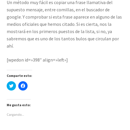
Un método muy fácil es copiar una frase llamativa del
supuesto mensaje, entre comillas, en el buscador de
google. Y comprobar si esta frase aparece en alguno de las
medios oficiales que hemos citado. Si es cierta, nos la
mostrará en los primeros puestos de la lista, si no, ya
sabremos que es uno de los tantos bulos que circulan por
ahí.
[wpedon id=»398″ align=»left»]
Comparte esto:
H
H
a
a
z
z
c
c
l
l
i
i
Me gusta esto:
c
c
p
p
Cargando...
a
a
r
r
a
a
c
c