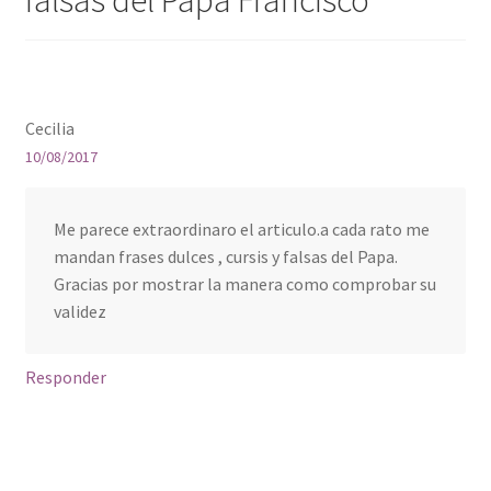
a
n
n
a
u
n
e
u
v
e
a
v
)
a
)
Cecilia
10/08/2017
Me parece extraordinaro el articulo.a cada rato me
mandan frases dulces , cursis y falsas del Papa.
Gracias por mostrar la manera como comprobar su
validez
Responder