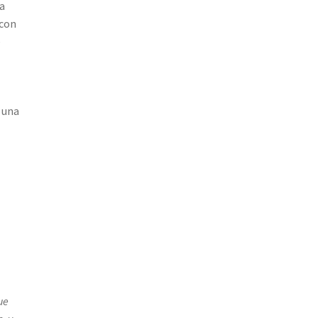
la
 con
e
 una
ue