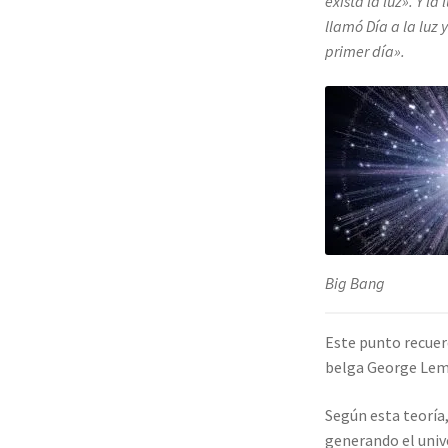
exista la luz». Y la 
llamó Día a la luz 
primer día».
Big Bang
Este punto recuer
belga George Lema
Según esta teoría
generando el unive