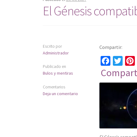
El Génesis compatib
Escrito por
Compartir:
Administrador
Fa
T
Publicado en
ce
wi
Compart
Bulos y mentiras
b
tt
o
er
Comentarios
Deja un comentario
o
k
El Génesis compati