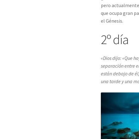
pero actualmente 
que ocupa gran par
el Génesis.
2º día
«Dios dijo: «Que h
separación entre el
están debajo de él,
una tarde y una ma