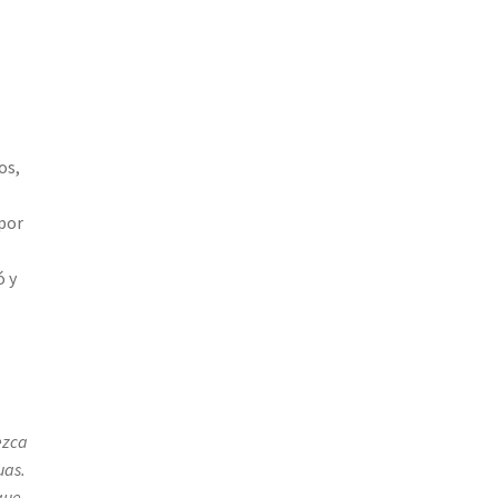
os,
apor
ó y
ezca
uas.
que