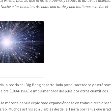
luz existió.
Dios vio que la luz era buena, y separó la luz de las tiniebla
y Noche a las tinieblas. Así hubo una tarde y una mañana: este fue el
da la teoría del Big Bang desarrollada por el sacerdote y astróno
itre (1894-1966) e implementada después por otros científicos.
, la materia habría explotado expandiéndose en todas direcciones 
rso. Muchos astros son visibles desde la Tierra por la luz que irrad