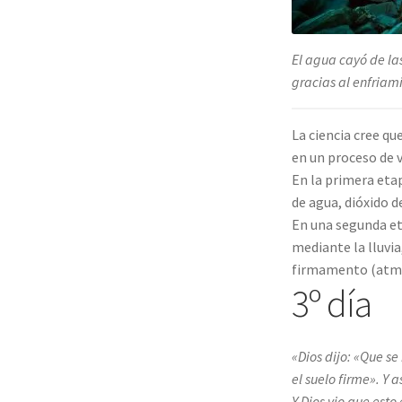
El agua cayó de la
gracias al enfriami
La ciencia cree q
en un proceso de v
En la primera eta
de agua, dióxido d
En una segunda eta
mediante la lluvi
firmamento (atmós
3º día
«Dios dijo: «Que se
el suelo firme». Y a
Y Dios vio que esto