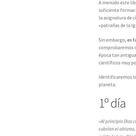
A menudo este libr
suficiente formaci
la asignatura de c
«patrañas de la Ig
Sin embargo,
es f
comprobaremos co
época tan antigua
científicos muy po
Identificaremos lo
planeta.
1º día
«Al principio Dios cr
cubrían el abismo, 