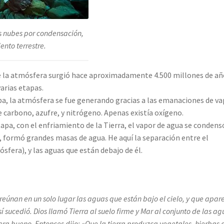
s nubes por condensación,
ento terrestre.
ue la atmósfera surgió hace aproximadamente 4.500 millones de añ
arias etapas.
pa, la atmósfera se fue generando gracias a las emanaciones de v
e carbono, azufre, y nitrógeno. Apenas existía oxígeno.
pa, con el enfriamiento de la Tierra, el vapor de agua se condens
a, formó grandes masas de agua. He aquí la separación entre el
fera), y las aguas que están debajo de él.
 reúnan en un solo lugar las aguas que están bajo el cielo, y que apar
sí sucedió.
Dios llamó Tierra al suelo firme y Mar al conjunto de las ag
 era bueno.
Entonces dijo: «Que la tierra produzca vegetales, hierbas 