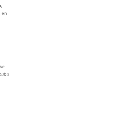
a,
s en
que
 hubo