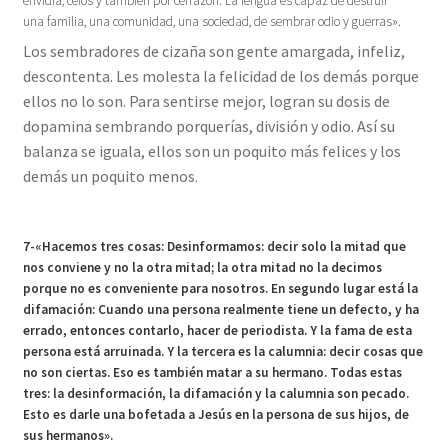
envidia, celos y también por cerrazón. La lengua es capaz de destruir
una familia, una comunidad, una sociedad, de sembrar odio y guerras».
Los sembradores de cizaña son gente amargada, infeliz,
descontenta. Les molesta la felicidad de los demás porque
ellos no lo son. Para sentirse mejor, logran su dosis de
dopamina sembrando porquerías, división y odio. Así su
balanza se iguala, ellos son un poquito más felices y los
demás un poquito menos.
7-«Hacemos tres cosas: Desinformamos: decir solo la mitad que
nos conviene y no la otra mitad; la otra mitad no la decimos
porque no es conveniente para nosotros. En segundo lugar está la
difamación: Cuando una persona realmente tiene un defecto, y ha
errado, entonces contarlo, hacer de periodista. Y la fama de esta
persona está arruinada. Y la tercera es la calumnia: decir cosas que
no son ciertas. Eso es también matar a su hermano. Todas estas
tres: la desinformación, la difamación y la calumnia son pecado.
Esto es darle una bofetada a Jesús en la persona de sus hijos, de
sus hermanos».