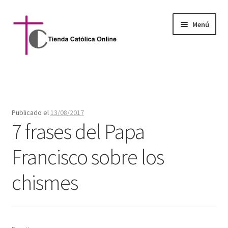
Ir
Ir
Menú
a
al
la
contenido
navegación
Inicio
Libros católicos
Publicado el
13/08/2017
7 frases del Papa
Joyas y complementos
Francisco sobre los
Litúrgicos
chismes
Infantil y juvenil
Juegos católicos