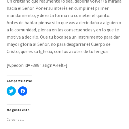
Un cristiano que realmente lo sea, debería volver la mirada
hacia el Señor. Poner su interés en cumplir el primer
mandamiento, y de esta forma no cometer el quinto.
Antes de hablar piensa si lo que vas a decir daña a alguien o
a la comunidad, piensa en las consecuencias y en lo que te
motiva a decirlo. Que tu boca sea un instrumento para dar
mayor gloria al Señor, no para desgarrar el Cuerpo de
Cristo, que es su Iglesia, con los azotes de tu lengua.
[wpedon id=»398″ align=»left»]
Comparte esto:
H
H
a
a
z
z
c
c
l
l
i
i
Me gusta esto:
c
c
p
p
Cargando...
a
a
r
r
a
a