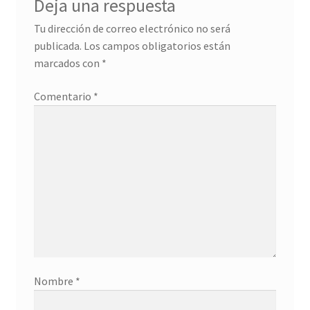
Deja una respuesta
a
t
n
a
a
n
Tu dirección de correo electrónico no será
n
a
u
n
publicada.
Los campos obligatorios están
e
u
v
e
marcados con
*
a
v
)
a
)
Comentario
*
Nombre
*