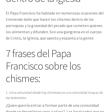
k
p
r
m
r
El Papa Francisco ha hablado en numerosas ocasiones del
tremendo daño que hacen los chismes dentro de las
parroquias y la gravedad del pecado que cometen quienes
los alimentan y difunden. Son una gangrena en el cuerpo
de Cristo, la Iglesia, que apesta y espanta a la gente.
7 frases del Papa
Francisco sobre los
chismes:
1- «Una comunidad donde hay chismosos, es una comunidad incapaz de
dar testimonio»
¿Quien querría entrar a formar parte de una comunidad
donde se despellejan unos a otros?. Los bautizados que no