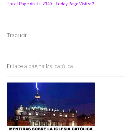
Total Page Visits: 2340 - Today Page Visits: 2
o
er
es
l
dI
sA
n
l
gr
m
p
o
t
n
p
ge
a
bl
e
k
p
r
m
r
Traducir
Enlace a página Mslicatólica