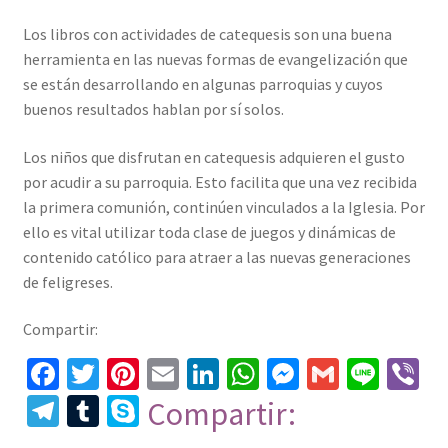
Los libros con actividades de catequesis son una buena
herramienta en las nuevas formas de evangelización que
se están desarrollando en algunas parroquias y cuyos
buenos resultados hablan por sí solos.
Los niños que disfrutan en catequesis adquieren el gusto
por acudir a su parroquia. Esto facilita que una vez recibida
la primera comunión, continúen vinculados a la Iglesia. Por
ello es vital utilizar toda clase de juegos y dinámicas de
contenido católico para atraer a las nuevas generaciones
de feligreses.
Compartir:
Fa
T
Pi
E
Li
W
M
G
Li
Vi
ce
wi
nt
m
n
h
es
m
n
b
Te
T
S
Compartir:
b
tt
er
ai
ke
at
se
ai
e
er
le
u
ky