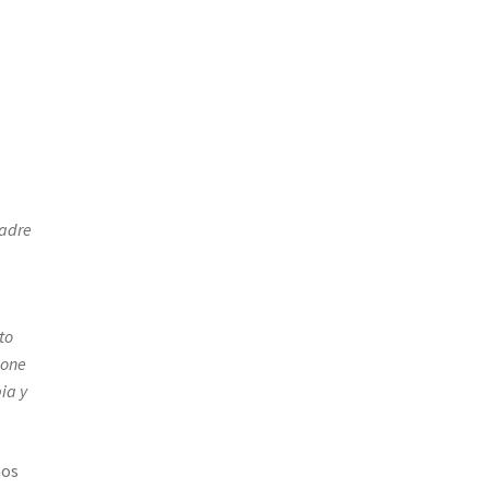
madre
to
pone
ia y
ños