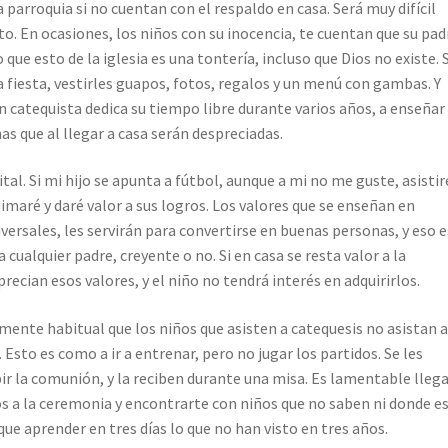
a parroquia si no cuentan con el respaldo en casa. Será muy difícil
o. En ocasiones, los niños con su inocencia, te cuentan que su pad
 que esto de la iglesia es una tontería, incluso que Dios no existe. 
a fiesta, vestirles guapos, fotos, regalos y un menú con gambas. Y
 catequista dedica su tiempo libre durante varios años, a enseñar
as que al llegar a casa serán despreciadas.
ital. Si mi hijo se apunta a fútbol, aunque a mi no me guste, asistir
nimaré y daré valor a sus logros. Los valores que se enseñan en
versales, les servirán para convertirse en buenas personas, y eso e
 cualquier padre, creyente o no. Si en casa se resta valor a la
precian esos valores, y el niño no tendrá interés en adquirirlos.
ente habitual que los niños que asisten a catequesis no asistan a
Esto es como a ir a entrenar, pero no jugar los partidos. Se les
ir la comunión, y la reciben durante una misa. Es lamentable llega
os a la ceremonia y encontrarte con niños que no saben ni donde e
que aprender en tres días lo que no han visto en tres años.