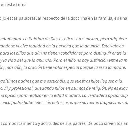
a en este tema.
dijo estas palabras, al respecto de la doctrina en la familia, en una
fundamental. La Palabra de Dios es eficaz en sí misma, pero adquiere
uando se vuelve realidad en la persona que la anuncia. Esto vale en
para los niños que aún no tienen condiciones para distinguir entre la
 la vida del que la anuncia. Para el niño no hay distinción entre la 
ón, más aún, la oración tiene valor especial porque la reza la madre.
dísimos padres que me escucháis, que vuestros hijos lleguen a la
vil y profesional, quedando niños en asuntos de religión. No es exac
 una opción para realizar en la edad madura. La verdadera opción su
 nunca podrá haber elección entre cosas que no fueron propuestas sab
el comportamiento y actitudes de sus padres. De poco sirven los a