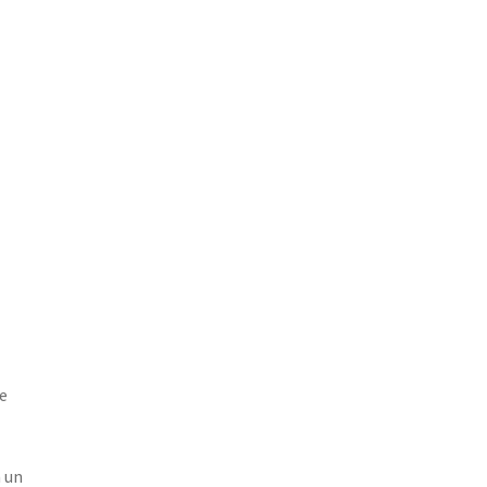
se
 un