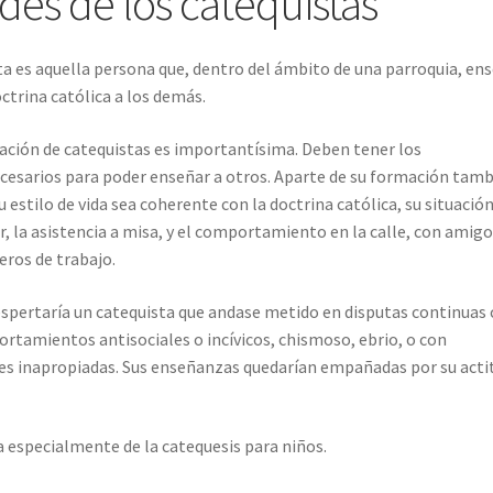
des de los catequistas
ta es aquella persona que, dentro del ámbito de una parroquia, en
ctrina católica a los demás.
ación de catequistas es importantísima. Deben tener los
esarios para poder enseñar a otros. Aparte de su formación tam
u estilo de vida sea coherente con la doctrina católica, su situació
r, la asistencia a misa, y el comportamiento en la calle, con amigo
ros de trabajo.
spertaría un catequista que andase metido en disputas continuas
ortamientos antisociales o incívicos, chismoso, ebrio, o con
es inapropiadas. Sus enseñanzas quedarían empañadas por su acti
a especialmente de la catequesis para niños.