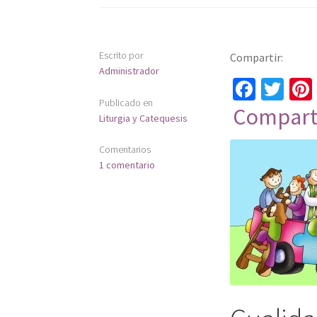
Escrito por
Compartir:
Administrador
Fa
T
Publicado en
ce
wi
Compart
Liturgia y Catequesis
b
tt
o
er
Comentarios
1 comentario
o
k