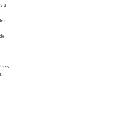
s a
der
 de
ón es
la