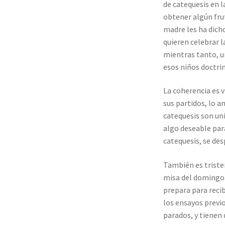
de catequesis en l
obtener algún frut
madre les ha dicho
quieren celebrar l
mientras tanto, un
esos niños doctrin
La coherencia es v
sus partidos, lo a
catequesis son uni
algo deseable para
catequesis, se des
También es tristem
misa del domingo. 
prepara para recib
los ensayos previ
parados, y tienen 