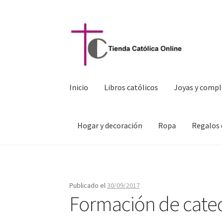
Ir
Ir
a
al
la
contenido
navegación
Inicio
Libros católicos
Joyas y comp
Hogar y decoración
Ropa
Regalos 
Publicado el
30/09/2017
Formación de cateq