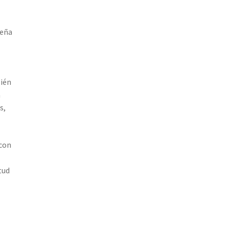
seña
bién
n
s,
 con
tud