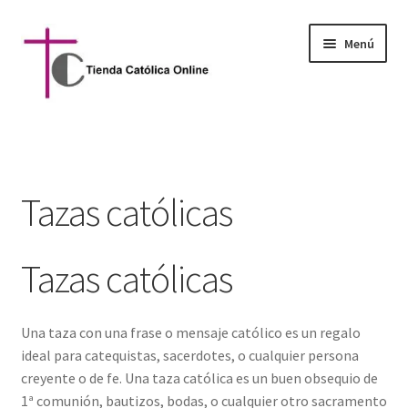
Ir
Ir
Menú
a
al
la
contenido
navegación
Inicio
Libros católicos
Tazas católicas
Joyas y complementos
Tazas católicas
Litúrgicos
Infantil y juvenil
Una taza con una frase o mensaje católico es un regalo
ideal para catequistas, sacerdotes, o cualquier persona
Juegos católicos
creyente o de fe. Una taza católica es un buen obsequio de
1ª comunión, bautizos, bodas, o cualquier otro sacramento