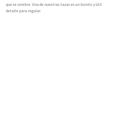
Regalos para curas
que se celebre. Una de nuestras tazas es un bonito y útil
detalle para regalar.
Para monjas
Hogar y decoración
Ropa
Regalos de Primera Comunión diferentes
Blog