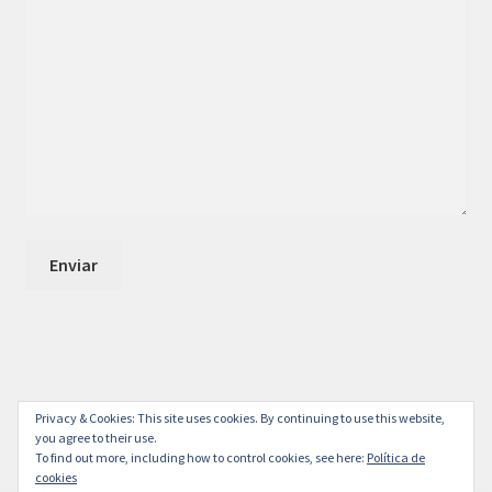
© Tienda Católica online 2026
Privacy & Cookies: This site uses cookies. By continuing to use this website,
you agree to their use.
Storefront diseñado por
WooCommerce
.
To find out more, including how to control cookies, see here:
Política de
cookies